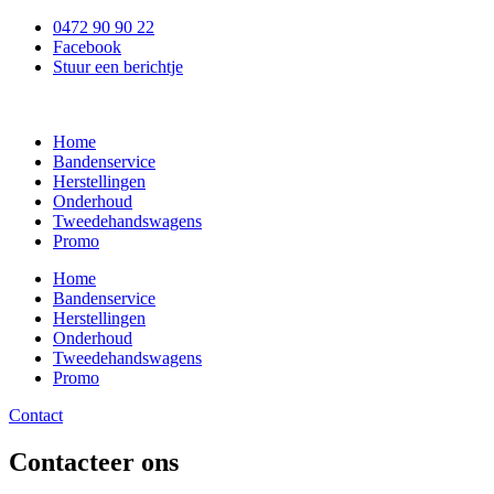
Spring
mostbet kz казино
pinup az
mostbet az
mosbet casino
win
4rabet pakistan
0472 90 90 22
naar
Facebook
de
Stuur een berichtje
inhoud
Home
Bandenservice
Herstellingen
Onderhoud
Tweedehandswagens
Promo
Home
Bandenservice
Herstellingen
Onderhoud
Tweedehandswagens
Promo
Contact
Contacteer ons