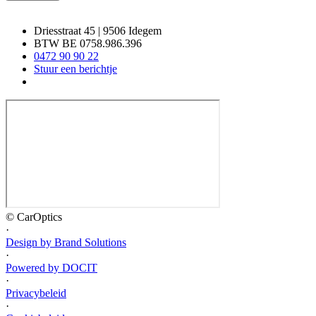
Driesstraat 45 | 9506 Idegem
BTW BE 0758.986.396
0472 90 90 22
Stuur een berichtje
© CarOptics
·
Design by Brand Solutions
·
Powered by DOCIT
·
Privacybeleid
·