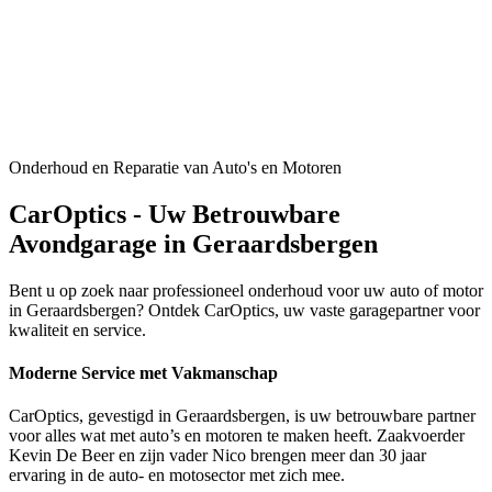
Onderhoud en Reparatie van Auto's en Motoren
CarOptics - Uw Betrouwbare
Avondgarage in Geraardsbergen
Bent u op zoek naar professioneel onderhoud voor uw auto of motor
in Geraardsbergen? Ontdek CarOptics, uw vaste garagepartner voor
kwaliteit en service.
Moderne Service met Vakmanschap
CarOptics, gevestigd in Geraardsbergen, is uw betrouwbare partner
voor alles wat met auto’s en motoren te maken heeft. Zaakvoerder
Kevin De Beer en zijn vader Nico brengen meer dan 30 jaar
ervaring in de auto- en motosector met zich mee.