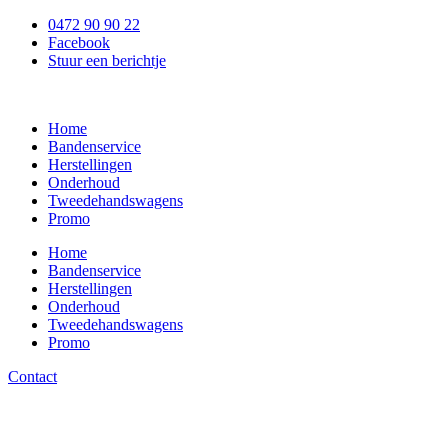
Spring
mostbet kz казино
pinup az
mostbet az
mosbet casino
win
4rabet pakistan
0472 90 90 22
naar
Facebook
de
Stuur een berichtje
inhoud
Home
Bandenservice
Herstellingen
Onderhoud
Tweedehandswagens
Promo
Home
Bandenservice
Herstellingen
Onderhoud
Tweedehandswagens
Promo
Contact