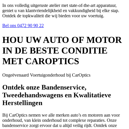
In ons volledig uitgeruste atelier met state-of-the-art apparatuur,
geniet u van klantvriendelijkheid en vakkundigheid bij elke stap.
Ontdek de topkwaliteit die wij bieden voor uw voertuig.
Bel ons 0472 90 90 22
1win oyna
mosbet
4rabet
mosbet
mostbet az
mostbet online
pin up
mostbet casino
pinup casino
mosbet az
1 win
pinco casino
luck jet
HOU UW AUTO OF MOTOR
IN DE BESTE CONDITIE
MET CAROPTICS
Ongeëvenaard Voertuigonderhoud bij CarOptics
Ontdek onze Bandenservice,
Tweedehandswagens en Kwalitatieve
Herstellingen
Bij CarOptics nemen we alle merken auto’s en motoren aan voor
onderhoud, van klein onderhoud tot complexe reparaties. Onze
bandenservice zorgt ervoor dat u altijd veilig rijdt. Ontdek onze