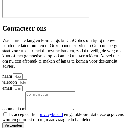
Contacteer ons
Wacht niet te lang en kom langs bij CarOptics om tijdig nieuwe
banden te laten monteren. Onze bandenservice in Geraardsbergen
staat voor u klaar met duurzame banden, zodat u veilig de weg op
kunt of met gemoedsrust op vakantie kunt vertrekken. Aarzel niet
om nu een afspraak te maken of langs te komen voor deskundig
advies.
naam
telefoon
email
commentaar
Ik accepteer het
privacybeleid
en ga akkoord dat deze gegevens
worden gebruikt om mijn aanvraag te behandelen.
Verzenden